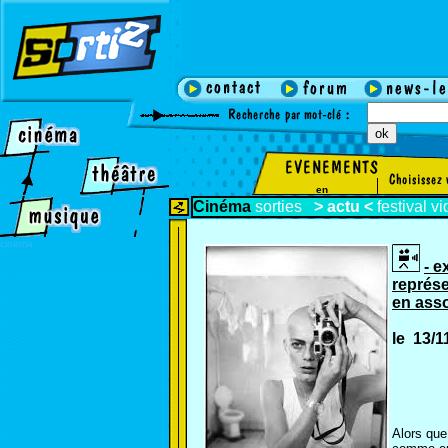
en
Cinéma
sorties
>
actu
<
festival
vi
cinema
- e
représe
en asso
le 13/
Alors que