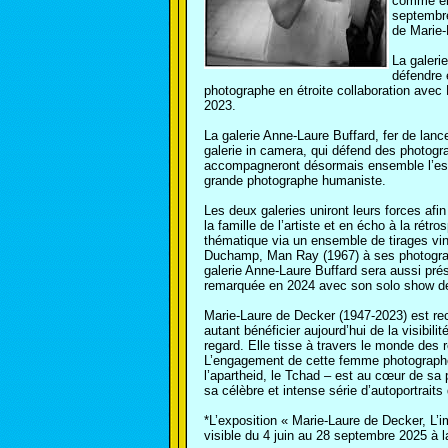
comme eng
septembre
de Marie-
La galeri
défendre 
photographe en étroite collaboration avec 
2023.
La galerie Anne-Laure Buffard, fer de lanc
galerie in camera, qui défend des photogr
accompagneront désormais ensemble l’esta
grande photographe humaniste.
Les deux galeries uniront leurs forces afi
la famille de l’artiste et en écho à la ré
thématique via un ensemble de tirages vint
Duchamp, Man Ray (1967) à ses photograp
galerie Anne-Laure Buffard sera aussi pré
remarquée en 2024 avec son solo show de 
Marie-Laure de Decker (1947-2023) est r
autant bénéficier aujourd’hui de la visibil
regard. Elle tisse à travers le monde des r
L’engagement de cette femme photographe s
l’apartheid, le Tchad – est au cœur de sa 
sa célèbre et intense série d’autoportraits
*L’exposition « Marie-Laure de Decker, L
visible du 4 juin au 28 septembre 2025 à 