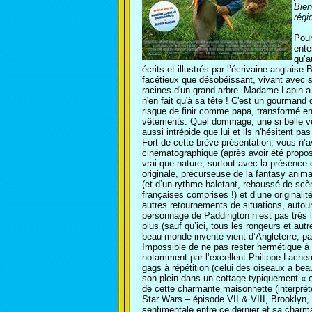
Bien
régi
Pour
ente
qu’a
écrits et illustrés par l’écrivaine anglaise
facétieux que désobéissant, vivant avec 
racines d'un grand arbre. Madame Lapin a 
n'en fait qu'à sa tête ! C'est un gourmand 
risque de finir comme papa, transformé en
vêtements. Quel dommage, une si belle ve
aussi intrépide que lui et ils n'hésitent p
Fort de cette brève présentation, vous n’a
cinématographique (après avoir été proposé
vrai que nature, surtout avec la présence
originale, précurseuse de la fantasy animal
(et d’un rythme haletant, rehaussé de scè
françaises comprises !) et d’une originali
autres retournements de situations, autour 
personnage de Paddington n’est pas très lo
plus (sauf qu’ici, tous les rongeurs et au
beau monde inventé vient d’Angleterre, pay
Impossible de ne pas rester hermétique à
notamment par l’excellent Philippe Lachea
gags à répétition (celui des oiseaux a beau
son plein dans un cottage typiquement « en
de cette charmante maisonnette (interpré
Star Wars – épisode VII & VIII, Brooklyn, 
sentimentale entre ce dernier et sa charm