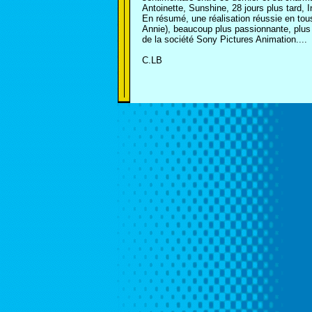
Antoinette, Sunshine, 28 jours plus tard, 
En résumé, une réalisation réussie en tous 
Annie), beaucoup plus passionnante, plus
de la société Sony Pictures Animation....
C.LB