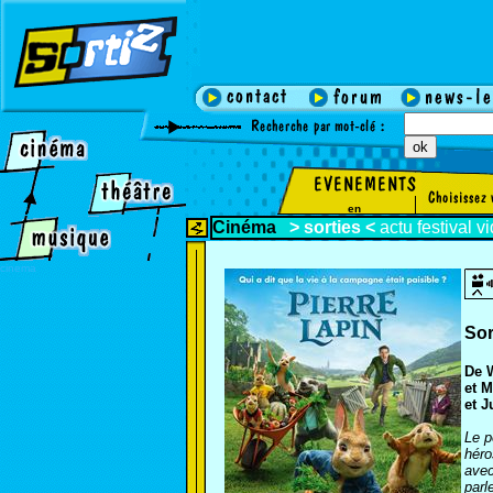
en
Cinéma
>
sorties
<
actu
festival
v
cinema
Sor
De 
et M
et J
Le p
héro
avec
parl