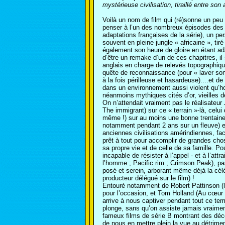
mystérieuse civilisation, tiraillé entre son
Voilà un nom de film qui (ré)sonne un peu
penser à l’un des nombreux épisodes des
adaptations françaises de la série), un pe
souvent en pleine jungle « africaine », ti
également son heure de gloire en étant ada
d’être un remake d’un de ces chapitres, il s
anglais en charge de relevés topographiqu
quête de reconnaissance (pour « laver son
à la fois périlleuse et hasardeuse)....et de 
dans un environnement aussi violent qu’hos
néanmoins mythiques cités d’or, vieilles 
On n’attendait vraiment pas le réalisateur
The immigrant) sur ce « terrain »-là, celu
même !) sur au moins une bonne trentaine 
notamment pendant 2 ans sur un fleuve) et
anciennes civilisations amérindiennes, fa
prêt à tout pour accomplir de grandes cho
sa propre vie et de celle de sa famille. Po
incapable de résister à l’appel - et à l’attr
l’homme ; Pacific rim ; Crimson Peak), pa
posé et serein, arborant même déjà la célè
producteur délégué sur le film) !
Entouré notamment de Robert Pattinson (la
pour l’occasion, et Tom Holland (Au cœur d
arrive à nous captiver pendant tout ce tem
plonge, sans qu’on assiste jamais vraimen
fameux films de série B montrant des dé
de nous en mettre plein la vue au détrimen