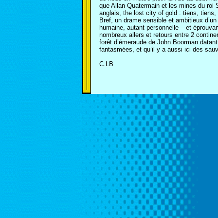
que Allan Quatermain et les mines du roi S
anglais, the lost city of gold : tiens, tiens,
Bref, un drame sensible et ambitieux d’u
humaine, autant personnelle – et éprouvan
nombreux allers et retours entre 2 contine
forêt d’émeraude de John Boorman datant 
fantasmées, et qu’il y a aussi ici des sa
C.LB