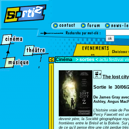
en
Cinéma
>
sorties
<
actu
festival
v
cinema
The lost cit
Sortie le 30/06
De James Gray avec
Ashley, Angus MacFa
L’histoire vraie de P
Percy Fawcett est un 
devenir père, la Société géographique roya
frontières entre le Brésil et la Bolivie. S
de ce qu’il pense être une cité perdue trè