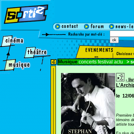
en
Musique
concerts
festival
actu
>
s
cinema
- l
L'Archi
le 12/0
Première b
témoins de
artiste to
En plus de