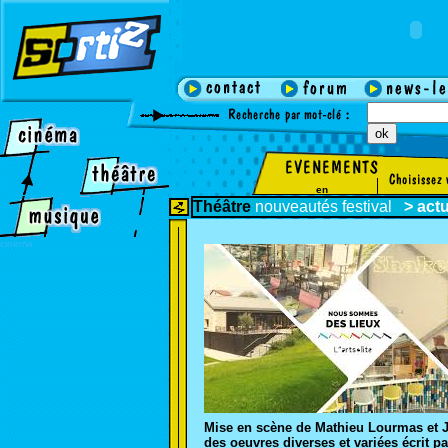
en
Théâtre
nouveautés
festival
>
act
cinema
Mise en scène de Mathieu Lourmas et Je
des oeuvres diverses et variées écrit pa