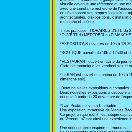
visuelle devenue une référence et une marq
avec une constante recherche de l’associ
en développant ses propres logiciels et r
architecturales, d’expositions, d’installat
recherche et poésie.
-Infos pratiques - HORAIRES D’ETE du 
*OUVERT du MERCREDI au DIMANCHE de 10
*EXPOSITIONS ouvertes de 10h à 12h30 et 
*BOUTIQUE ouverte de 10h à 12h30 et de
*RESTAURANT ouvert en Carte du jour les 
Carte bistronomique les vendredi soir et s
*Le BAR est ouvert en continu de 10h à 19
dimanche soir).
-Deux nouvelles expositions automnales :
Deux nouvelles expositions à découvrir à p
enrichie à partir du 20 novembre de l'expo
*Twin Peaks s’invite à L’’artsolite :
Une exposition immersive de Nicolas Bad
Ce projet unique réunit l’esthétique capt
du Vercors, oCrant ainsi une expérience in
Une scénographie inspirée et immersive :