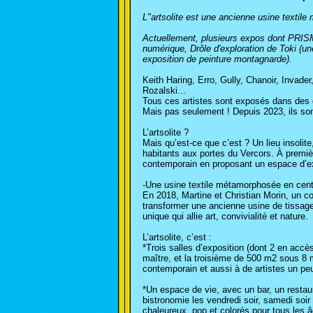
L"artsolite est une ancienne usine textil
Actuellement, plusieurs expos dont PRISM 
numérique, Drôle d'exploration de Toki (un
exposition de peinture montagnarde).
Keith Haring, Erro, Gully, Chanoir, Invad
Rozalski...
Tous ces artistes sont exposés dans des 
Mais pas seulement ! Depuis 2023, ils sont 
L’artsolite ?
Mais qu’est-ce que c’est ? Un lieu insolit
habitants aux portes du Vercors. À première
contemporain en proposant un espace d’ex
-Une usine textile métamorphosée en centr
En 2018, Martine et Christian Morin, un co
transformer une ancienne usine de tissage d
unique qui allie art, convivialité et nature.
L’artsolite, c’est :
*Trois salles d’exposition (dont 2 en accè
maître, et la troisième de 500 m2 sous 8 
contemporain et aussi à de artistes un pe
*Un espace de vie, avec un bar, un restau
bistronomie les vendredi soir, samedi soi
chaleureux, pop et colorés pour tous les 