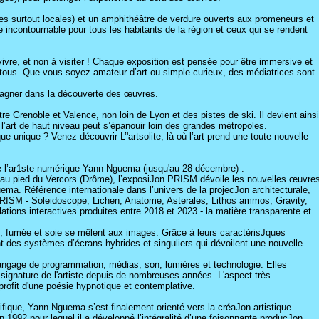
es surtout locales) et un amphithéâtre de verdure ouverts aux promeneurs et
e incontournable pour tous les habitants de la région et ceux qui se rendent
vivre, et non à visiter ! Chaque exposition est pensée pour être immersive et
 tous. Que vous soyez amateur d’art ou simple curieux, des médiatrices sont
agner dans la découverte des œuvres.
e Grenoble et Valence, non loin de Lyon et des pistes de ski. Il devient ainsi
 l’art de haut niveau peut s’épanouir loin des grandes métropoles.
que unique ? Venez découvrir L’'artsolite, là où l’art prend une toute nouvelle
de l’ar1ste numérique Yann Nguema (jusqu'au 28 décembre) :
turel au pied du Vercors (Drôme), l’exposiJon PRISM dévoile les nouvelles œuvre
a. Référence internationale dans l’univers de la projecJon architecturale,
 PRISM - Soleidoscope, Lichen, Anatome, Asterales, Lithos ammos, Gravity,
lations interactives produites entre 2018 et 2023 - la matière transparente et
ace, fumée et soie se mêlent aux images. Grâce à leurs caractérisJques
t des systèmes d’écrans hybrides et singuliers qui dévoilent une nouvelle
 langage de programmation, médias, son, lumières et technologie. Elles
 signature de l'artiste depuis de nombreuses années. L'aspect très
 profit d'une poésie hypnotique et contemplative.
fique, Yann Nguema s’est finalement orienté vers la créaJon artistique.
n 1992 pour lequel il a développé́ l’intégralité́ d’une foisonnante producJon