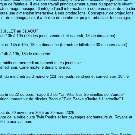
ue de fabrique. Il axe son travail principalement autour du spectacle vivant
aJon image-musique. Il intègre l’ouJl informaJque à son processus de créaJo
ajoute une dimension interactive à ses producJons. Concepteur de projecJons
ions, de scénographie, il a réalisé de nombreux projets articulant technologie,
2 JUILLET au 31 AOUT :
h à 19h (23h les jeudi, vendredi et samedi, 18h le dimanche).
de 14h à 19h, 18h le dimanche (fermeture billetterie 30 minutes avant).
 14h à 19h, 18h le dimanche.
midis du mercredi au samedi et les jeudi soir.
amedi soir. Carte mixte le dimanche midi.
h du mercredi au dimanche (21h les jeudi, vendredi et samedi soir, 18h le
artir du 22 octobre, l'expo BD de Yan Vita "Les Sentinelles de l'Aurore"
sition immersive de Nicolas Badout "Twin Peaks s’invite à L’’artsolite" !
out du 20 novembre 2025 au 29 mars 2026.
ivante de la série culte Twin Peaks et les paysages enchanteurs du Royans et
édite aux visiteurs.