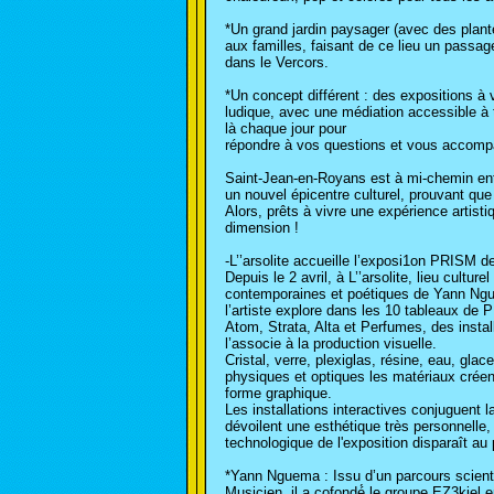
*Un grand jardin paysager (avec des plant
aux familles, faisant de ce lieu un passag
dans le Vercors.
*Un concept différent : des expositions à 
ludique, avec une médiation accessible à
là chaque jour pour
répondre à vos questions et vous accomp
Saint-Jean-en-Royans est à mi-chemin entr
un nouvel épicentre culturel, prouvant que
Alors, prêts à vivre une expérience artisti
dimension !
-L’’arsolite accueille l’exposi1on PRISM 
Depuis le 2 avril, à L’’arsolite, lieu cul
contemporaines et poétiques de Yann Nguem
l’artiste explore dans les 10 tableaux de
Atom, Strata, Alta et Perfumes, des instal
l’associe à la production visuelle.
Cristal, verre, plexiglas, résine, eau, gl
physiques et optiques les matériaux créen
forme graphique.
Les installations interactives conjuguent
dévoilent une esthétique très personnelle,
technologique de l'exposition disparaît au
*Yann Nguema : Issu d’un parcours scienti
Musicien, il a cofondé́ le groupe EZ3kiel e