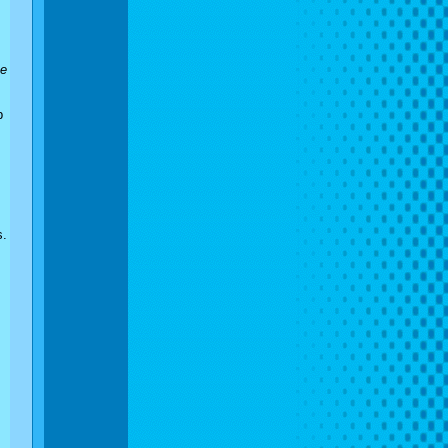
ne
b
s.