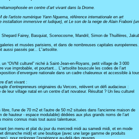
e métamorphosée en centre d’art vivant dans la Drome.
de l'artiste numérique Yann Nguema, référence internationale en art
e installation immersive et ludique), et Le son de la neige de Alain Fraboni (u
er, Shepard Fairey, Basquiat, Scenocosme, Mandril, Simon de Thuillères, Jaku
galeries et musées parisiens, et dans de nombreuses capitales européennes.
aussi passés par... L’’artsolite.
e, un “OVNI culturel” niché à Saint-Jean-en-Royans, petit village de 3 000
 vue improbable, et pourtant... L’’artsolite bouscule les codes de l’art
position d’envergure nationale dans un cadre chaleureux et accessible à tou
e d’art vivant :
uple d’entrepreneurs originaires du Vercors, relèvent un défi audacieux :
e leur village natal en un centre d’art novateur. Résultat ? Un lieu culturel
s libre, l'une de 70 m2 et l'autre de 50 m2 situées dans l'ancienne maison de
m de hauteur - espace modulable) dédiées aux plus grands noms de l’art
u moins connus mais tout aussi talentueux.
rant (en menu et plat du jour du mercredi midi au samedi midi, et en mode
r et dimanche midi) et une boutique (avec une large gamme de produits
âges), pour prolonger l’expérience au-delà des œuvres.