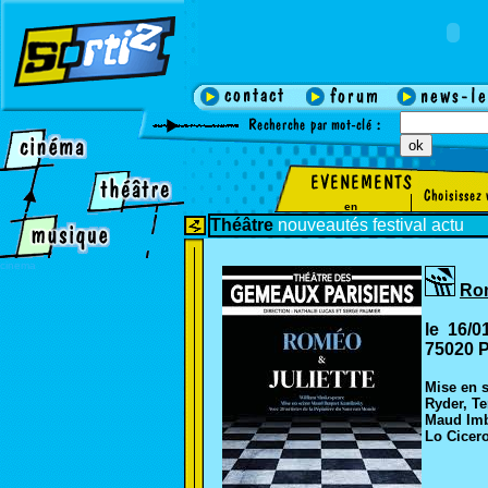
en
Théâtre
nouveautés
festival
actu
cinema
Rom
le 16/0
75020 P
Mise en 
Ryder, Te
Maud Imbe
Lo Cicer