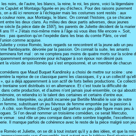
 les noirs, de l’autre, les blancs, la reine, le roi, les pions, voici la légendaire
ntre Capulet et Montaigu figurée en jeu d’échecs. Pour des raisons purement
, on a dû ici renoncer à l’échiquier mais les costumes sont restés : aux
a couleur noire, aux Montaigu, le blanc. On connait l’histoire, ça se chicane
nt entre les deux clans. Au milieu des deux partis adverses, deux jeunes
e siècle (la pièce date de 1597), les parents de Juliette décident de la marier
4 ans !!! « J’étais moi-même mère à l’âge où vous êtes fille encore ». Soit,
ites : pas question qu’on l’expédie dans les bras du comte Pâris, ce vieil
 l’union comme acquise.
, Juliette y croise Roméo, leurs regards se rencontrent et la jeune ado un peu
emme flamboyante, dévorée par la passion. On connait la suite, les amants
 terminera fort mal : on ne comptera pas moins de quatre morts sur la scène 
 apparemment empoisonnée pour échapper à son époux non désiré puis
ant la vision de son Roméo qui s’est empoisonné, et un membre de chacun
6 comédiens que Maud Buquet Kandinsky a choisi de mettre sur scène : une
rrière la reprise de ce classique parmi les classiques, il y a un collectif qu’el
, qui a déjà apparemment à son actif de forts belles productions. Ce collecti
trentaine sont distribués ici en alternance. Et c’est toute la difficulté de
 dans cette production, et d’autres n’ont jamais joué ensemble, ce qui aboutit
mémoire, on retiendra ici le talent des certaines et certains d’entre eux.
Juliette. Interprétée, ou plutôt incarnée par Bertille Mérallié le soir de notre
en femme, substituant un jeu fiévreux de femme emportée par la passion à
 A côté, son Roméo (Olivier Lugo) fait parfois un peu pâle figure mais peu à
logues. Si l’on devait nommer un troisième comédien, ce serait Mercutio,
tre venue : seul rôle un peu comique dans cette sombre tragédie, l’excellence
erie. Il manque parfois de cohérence avec le reste de la pièce malgré son jeu
e Roméo et Juliette, on se dit à tout instant qu’il y a des idées, et que la mis
ne impressionnante vue d’ensemble, tout autant que le tableau final réunissant