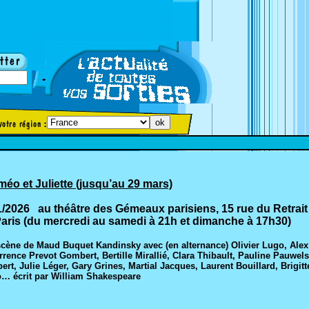
éo et Juliette (jusqu’au 29 mars)
1/2026 au théâtre des Gémeaux parisiens, 15 rue du Retrait
aris (du mercredi au samedi à 21h et dimanche à 17h30)
scène de Maud Buquet Kandinsky avec (en alternance) Olivier Lugo, Alex
rrence Prevot Gombert, Bertille Mirallié, Clara Thibault, Pauline Pauwels
rt, Julie Léger, Gary Grines, Martial Jacques, Laurent Bouillard, Brigitt
o… écrit par William Shakespeare