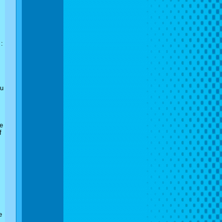
 :
du
le
f
e