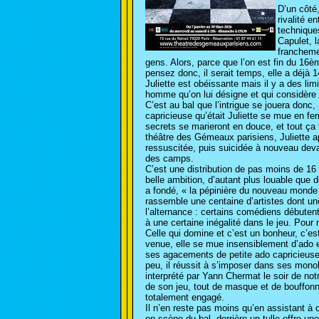
D’un côté,
rivalité e
techniques
Capulet, l
francheme
gens. Alors, parce que l’on est fin du 16èm
pensez donc, il serait temps, elle a déjà 1
Juliette est obéissante mais il y a des lim
homme qu’on lui désigne et qui considère
C’est au bal que l’intrigue se jouera donc
capricieuse qu’était Juliette se mue en f
secrets se marieront en douce, et tout ça
théâtre des Gémeaux parisiens, Juliette
ressuscitée, puis suicidée à nouveau dev
des camps.
C’est une distribution de pas moins de 1
belle ambition, d’autant plus louable que de
a fondé, « la pépinière du nouveau monde »
rassemble une centaine d’artistes dont une 
l’alternance : certains comédiens débutent
à une certaine inégalité dans le jeu. Pour 
Celle qui domine et c’est un bonheur, c’est 
venue, elle se mue insensiblement d’ado 
ses agacements de petite ado capricieuse.
peu, il réussit à s’imposer dans ses mono
interprété par Yann Chermat le soir de no
de son jeu, tout de masque et de bouffonn
totalement engagé.
Il n’en reste pas moins qu’en assistant à c
en scène du bal, derrière un tulle offre u