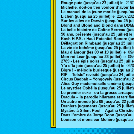
Rouge pute (jusqu’au 23 juillet)
le 21/
Michelle, doit-on t’en vouloir d’avoir fa
Le manuel de la jeune mariée (jusqu’au 
Lichen (jusqu’au 25 juillet)
le 21/07/2
Sur les ailes de Darwin (jusqu’au 25 jui
Blond and Blond and Blond dans DØMÅJ
La belle histoire de Coline Serreau (jus
50 ans, présente (jusqu’au 25 juillet)
le
Kosh H.P.S. : Haut Potentiel Sonore (ju
Déflagration Rimbaud (jusqu’au 25 juill
La vie de bohème (jusqu’au 25 juillet)
l
Mau d’âmour (les 09 et 19 juillet)
le 09
Mon roi Lear (jusqu’au 23 juillet)
le 08
2789 - Les épis noirs (jusqu’au 25 juille
Y’a d’la joie (jusqu’au 25 juillet)
le 04/
Bigre ! - mélodie burlesque (jusqu’au 25
RIP – Tolstoï revisité (jusqu’au 24 juille
Circus Baobab – Yongoyely (jusqu’au 25
Alice Guy mademoiselle cinéma (jusqu’a
Le mystère Ophélia (jusqu’au 25 juillet
Le premier sexe - ou la grosse arnaque de
Dracula – la parodie hilarante et terrif
Un autre monde (du 08 jusqu’au 22 juil
Derniers jugements (jusqu'au 25 juillet)
Mystère à Silent Pool – Agatha Christie
Dans l’ombre de Jorge Donn (jusqu'au 25
Louison et monsieur Molière (jusqu'au 2