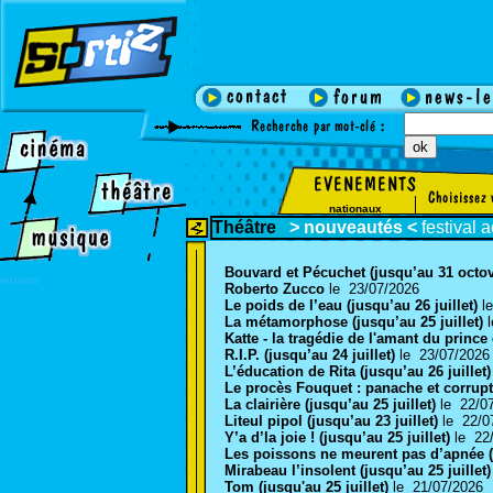
nationaux
Théâtre
>
nouveautés <
festival
a
Bouvard et Pécuchet (jusqu’au 31 octo
enfants
Roberto Zucco
le 23/07/2026
Le poids de l’eau (jusqu’au 26 juillet)
l
La métamorphose (jusqu’au 25 juillet)
Katte - la tragédie de l'amant du prince 
R.I.P. (jusqu’au 24 juillet)
le 23/07/202
L’éducation de Rita (jusqu’au 26 juillet
Le procès Fouquet : panache et corrupti
La clairière (jusqu’au 25 juillet)
le 22/
Liteul pipol (jusqu’au 23 juillet)
le 22/
Y’a d’la joie ! (jusqu’au 25 juillet)
le 22
Les poissons ne meurent pas d’apnée (j
Mirabeau l’insolent (jusqu’au 25 juillet
Tom (jusqu'au 25 juillet)
le 21/07/2026